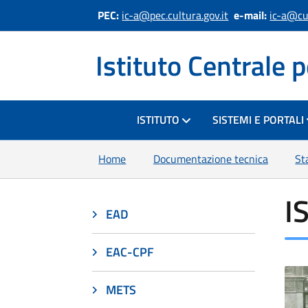
PEC:
ic-a@pec.cultura.gov.it
e-mail:
ic-a@cul
Istituto Centrale p
HOME
ISTITUTO
SISTEMI E PORTALI
Home
Documentazione tecnica
St
I
EAD
EAC-CPF
METS