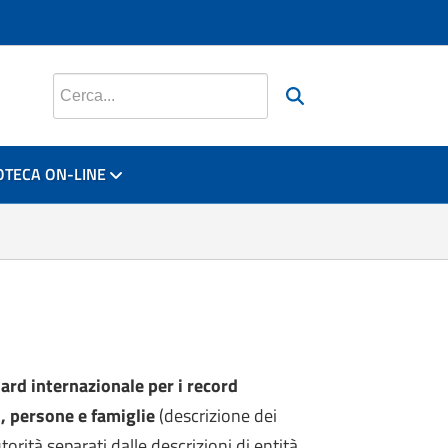
si apre in una nuova scheda
si apre in una nuova scheda
si apre in una nuova scheda
Cerca nel sito
OTECA ON-LINE
ard internazionale per i record
ti, persone e famiglie
(descrizione dei
torità separati dalle descrizioni di entità