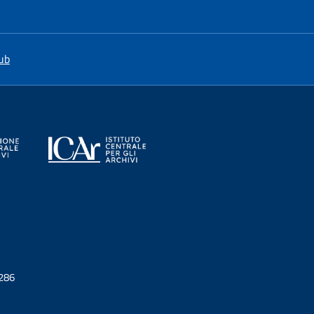
a nuova scheda
si apre in una nuova scheda
ub
0286