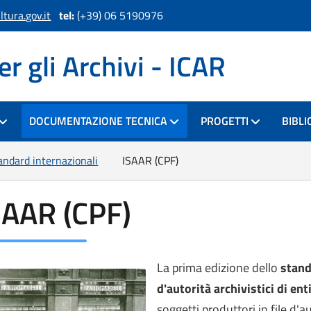
tura.gov.it
tel:
(+39) 06 5190976
er gli Archivi - ICAR
DOCUMENTAZIONE TECNICA
PROGETTI
BIBLI
andard internazionali
ISAAR (CPF)
SAAR (CPF)
La prima edizione dello
s
tand
d'autorità archivistici di en
soggetti produttori in file d'au