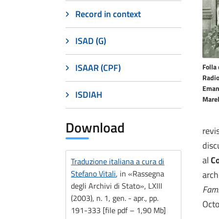
Record in context
ISAD (G)
ISAAR (CPF)
Folla
Radio
Emanu
ISDIAH
Marel
Download
revi
disc
al
Co
Traduzione italiana a cura di
Stefano Vitali
, in «Rassegna
arch
degli Archivi di Stato», LXIII
Fami
(2003), n. 1, gen. - apr., pp.
Octo
191-333 [file pdf – 1,90 Mb]