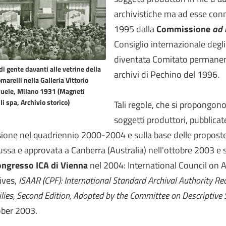
archivistiche ma ad esse conne
1995 dalla
Commissione
ad 
Consiglio internazionale degl
diventata Comitato permanent
 di gente davanti alle vetrine della
archivi di Pechino del 1996.
marelli nella Galleria Vittorio
ele, Milano 1931 (Magneti
li spa, Archivio storico)
Tali regole, che si propongono 
soggetti produttori, pubblica
sione nel quadriennio 2000-2004 e sulla base delle proposte
ussa e approvata a Canberra (Australia) nell'ottobre 2003 e
ngresso ICA di Vienna
nel 2004: International Council on A
ives,
ISAAR (CPF): International Standard Archival Authority R
lies, Second Edition, Adopted by the Committee on Descriptive
ber 2003.