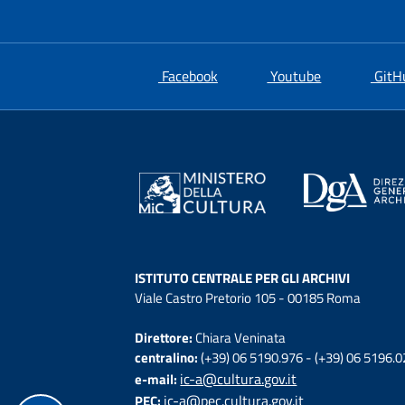
si apre in una nuova scheda
si apre in un
Facebook
Youtube
GitH
ISTITUTO CENTRALE PER GLI ARCHIVI
Viale Castro Pretorio 105 - 00185 Roma
Direttore:
Chiara Veninata
centralino:
(+39) 06 5190.976 - (+39) 06 5196.
ic-a@cultura.gov.it
e-mail:
ic-a@pec.cultura.gov.it
PEC: