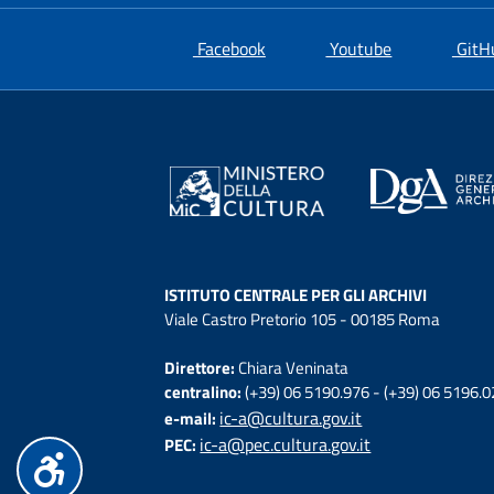
si apre in una nuova scheda
si apre in un
Facebook
Youtube
GitH
ISTITUTO CENTRALE PER GLI ARCHIVI
Viale Castro Pretorio 105 - 00185 Roma
Direttore:
Chiara Veninata
centralino:
(+39) 06 5190.976 - (+39) 06 5196.
ic-a@cultura.gov.it
e-mail:
ic-a@pec.cultura.gov.it
PEC: