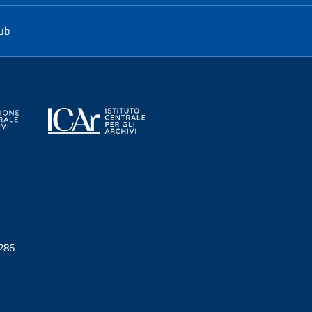
a nuova scheda
si apre in una nuova scheda
ub
0286