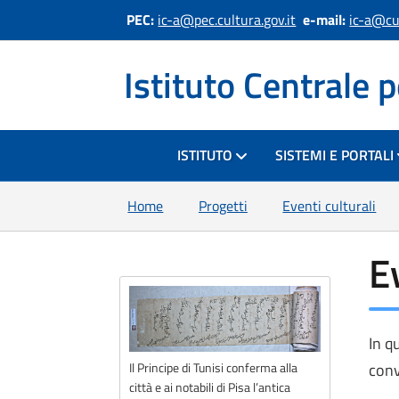
PEC:
ic-a@pec.cultura.gov.it
e-mail:
ic-a@cul
Istituto Centrale p
HOME
ISTITUTO
SISTEMI E PORTALI
Home
Progetti
Eventi culturali
E
In q
conv
Il Principe di Tunisi conferma alla
città e ai notabili di Pisa l’antica