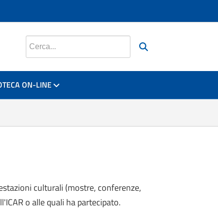
si apre in una nuova scheda
si apre in una nuova scheda
si apre in una nuova scheda
Cerca nel sito
OTECA ON-LINE
estazioni culturali (mostre, conferenze,
l'ICAR o alle quali ha partecipato.