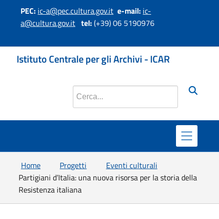
PEC:
ic-a@pec.cultura.gov.it
e-mail:
ic-
a@cultura.gov.it
tel:
(+39) 06 5190976
si apre in una 
si apre in 
si apr
Istituto Centrale per gli Archivi - ICAR
Cerca nel sito
Home
Progetti
Eventi culturali
Partigiani d’Italia: una nuova risorsa per la storia della
Resistenza italiana