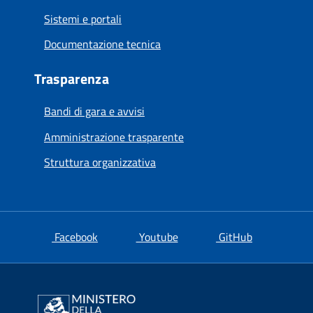
Sistemi e portali
Documentazione tecnica
Trasparenza
Bandi di gara e avvisi
Amministrazione trasparente
Struttura organizzativa
si apre in una nuova scheda
si apre in una nuova scheda
si apre in u
Facebook
Youtube
GitHub